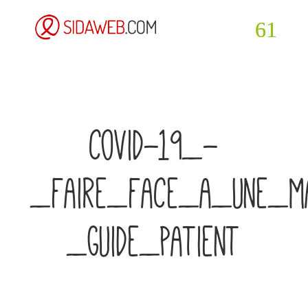
covid-19_-
_faire_face_a_une_ma
_guide_patient