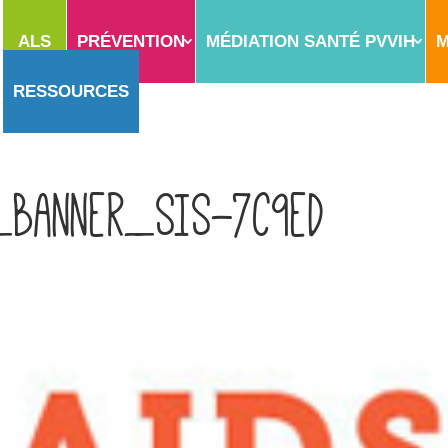
ALS
PRÉVENTION
MÉDIATION SANTÉ PVVIH
M
RESSOURCES
_banner_SIS-7c9ed