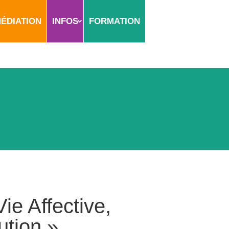
ÉDIATION
INFOS
FORMATION
ie Affective,
ution »