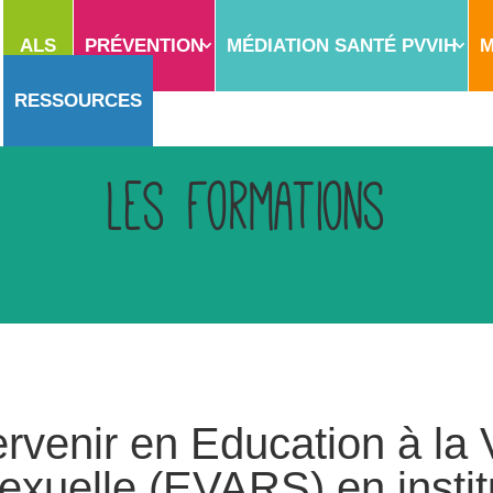
ALS
PRÉVENTION
MÉDIATION SANTÉ PVVIH
M
RESSOURCES
Les Formations
rvenir en Education à la V
Sexuelle (EVARS) en instit