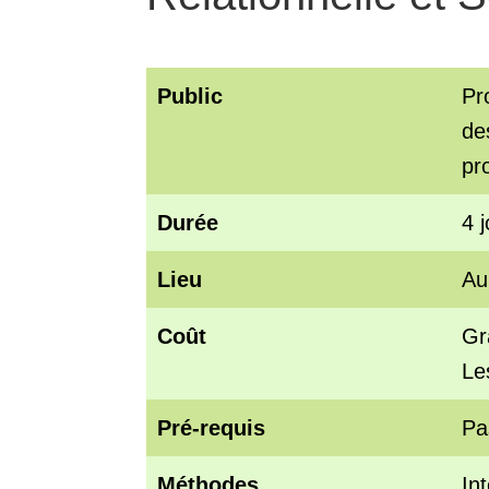
Public
Pr
de
pr
Durée
4 j
Lieu
Au
Coût
Gr
Le
Pré-requis
Pa
Méthodes
In